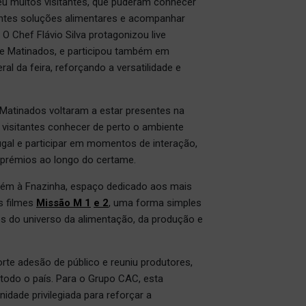
eu muitos visitantes, que puderam conhecer
rentes soluções alimentares e acompanhar
 Chef Flávio Silva protagonizou live
 e Matinados, e participou também em
 da feira, reforçando a versatilidade e
s Matinados voltaram a estar presentes na
 visitantes conhecer de perto o ambiente
ugal e participar em momentos de interação,
s prémios ao longo do certame.
ém à Fnazinha, espaço dedicado aos mais
s filmes
Missão M 1
e 2
, uma forma simples
s do universo da alimentação, da produção e
te adesão de público e reuniu produtores,
 todo o país. Para o Grupo CAC, esta
idade privilegiada para reforçar a