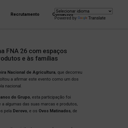
Recrutamento
Contactos
Powered by
Translate
na FNA 26 com espaços
odutos e às famílias
eira Nacional de Agricultura
, que decorreu
ltou a afirmar este evento como um dos
la nacional.
 anos do Grupo
, esta participação foi
 a algumas das suas marcas e produtos,
os pela
Derovo
, e os
Ovos Matinados
, de