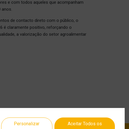
ores e com todos aqueles que acompanham
0 anos.
tos de contacto direto com o público, o
 é claramente positivo, reforçando o
lidade, a valorização do setor agroalimentar
Personalizar
Aceitar Todos os