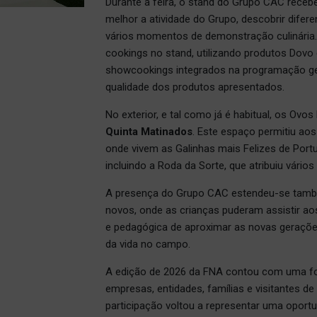
Durante a feira, o stand do Grupo CAC receb
melhor a atividade do Grupo, descobrir dife
vários momentos de demonstração culinária. O
cookings no stand, utilizando produtos Dovo
showcookings integrados na programação geral
qualidade dos produtos apresentados.
No exterior, e tal como já é habitual, os Ovo
Quinta Matinados
. Este espaço permitiu aos
onde vivem as Galinhas mais Felizes de Port
incluindo a Roda da Sorte, que atribuiu vário
A presença do Grupo CAC estendeu-se tamb
novos, onde as crianças puderam assistir ao
e pedagógica de aproximar as novas geraçõe
da vida no campo.
A edição de 2026 da FNA contou com uma for
empresas, entidades, famílias e visitantes de
participação voltou a representar uma oportun